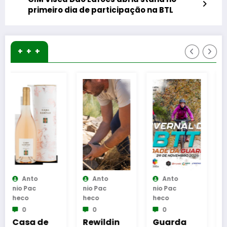
primeiro dia de participação na BTL
+ + +
Anto
Anto
Anto
Nio Pac
Nio Pac
Nio Pac
Heco
Heco
Heco
0
0
0
Rewildin
Guarda
Polidesp