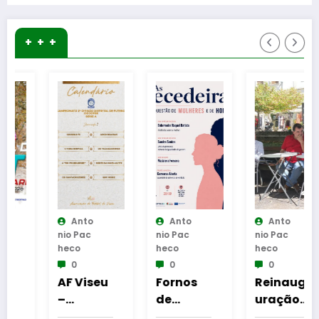
+ + +
Anto
Anto
Anto
Nio Pac
Nio Pac
Nio Pac
Heco
Heco
Heco
0
0
0
AF Viseu
Fornos
Reinaug
–
de
uração
Campeo
Algodres
da