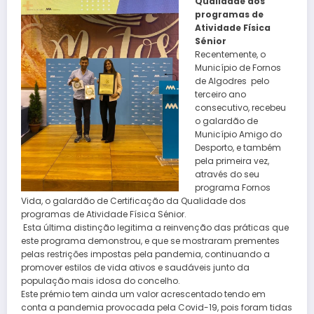
Qualidade dos
programas de
Atividade Física
Sénior
Recentemente, o
Município de Fornos
de Algodres pelo
terceiro ano
consecutivo, recebeu
o galardão de
Município Amigo do
Desporto, e também
pela primeira vez,
através do seu
programa Fornos
Vida, o galardão de Certificação da Qualidade dos
programas de Atividade Física Sénior.
Esta última distinção legitima a reinvenção das práticas que
este programa demonstrou, e que se mostraram prementes
pelas restrições impostas pela pandemia, continuando a
promover estilos de vida ativos e saudáveis junto da
população mais idosa do concelho.
Este prémio tem ainda um valor acrescentado tendo em
conta a pandemia provocada pela Covid-19, pois foram tidas