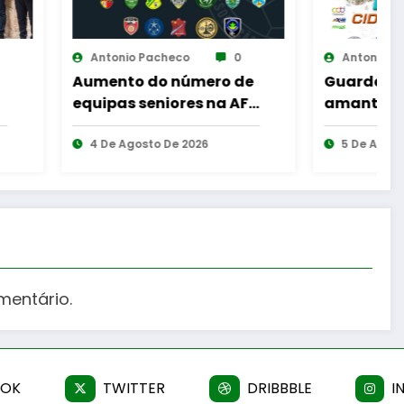
o
0
Antonio Pacheco
0
úmero de
Guarda desafia
A
es na AF
amantes do BTT na
d
mítica Invernal Cidade
I
2026
da Guarda
5 De Agosto De 2026
mentário.
OOK
TWITTER
DRIBBBLE
I