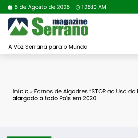
Saltar
6 de Agosto de 2026
1:28:11 AM
para
o
conteúdo
A Voz Serrana para o Mundo
Início
»
Fornos de Algodres “STOP ao Uso do 
alargado a todo País em 2020