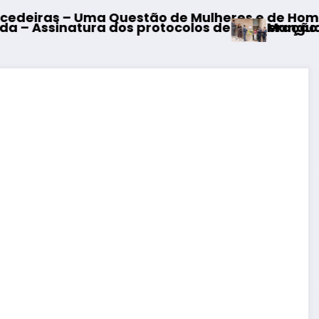
ão de Mulheres e de Homens”
Mangualde – Inauguração da Re
tocolos de cooperação entre Bombeiros Egitan