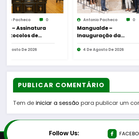
Antonio Pacheco
0
Antonio Pachec
Mangualde –
Aumento do n
Inauguração da
equipas senior
Requalificação do
Guarda
Bairro Municipal
4 De Agosto De 2026
4 De Agosto De 
PUBLICAR COMENTÁRIO
Tem de
iniciar a sessão
para publicar um co
Follow Us:
FACEB