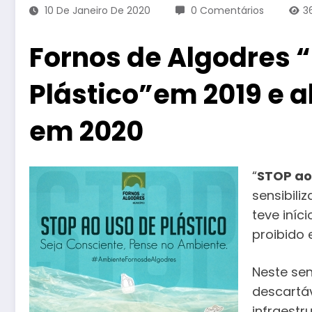
10 De Janeiro De 2020
0 Comentários
3
Fornos de Algodres 
Plástico”em 2019 e a
em 2020
“
STOP ao 
sensibili
teve iníc
proibido 
Neste sen
descartáv
infraestr