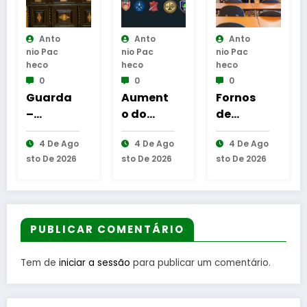
o
Anto
Anto
Anto
Nio Pac
Nio Pac
Nio Pac
Heco
Heco
Heco
0
0
0
da
Aument
Fornos
Casa de
o do
de
Santar
natu
número
Algodres
Vinhos
e Ago
4 De Ago
4 De Ago
6 De Ago
s
de
avança
destaca
2026
Sto De 2026
Sto De 2026
Sto De 2026
col
equipas
com
três
seniores
Transpo
sugestõ
era
na AF
rte
es para
Guarda
Público
os
Flexível
melhore
PUBLICAR COMENTÁRIO
eir
para
s
aproxim
moment
Tem de
iniciar a sessão
para publicar um comentário.
nie
ar
os do
e
populaç
verão