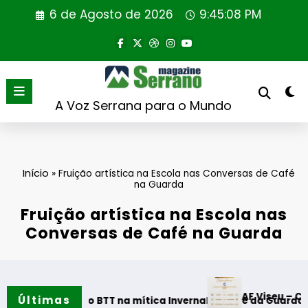
Saltar
6 de Agosto de 2026
9:45:08 PM
para
o
conteúdo
A Voz Serrana para o Mundo
Início
»
Fruição artística na Escola nas Conversas de Café
na Guarda
Fruição artística na Escola nas
Conversas de Café na Guarda
AF Viseu – Campeonato d
Últimas
tes do BTT na mítica Invernal Cidade da Guarda
wilding