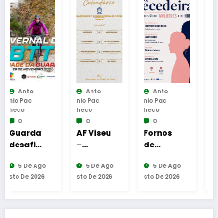
Anto
Anto
Anto
Nio Pac
Nio Pac
Nio Pac
Heco
Heco
Heco
0
0
0
AF Viseu
Fornos
Polidesp
–
de
ortivo e
Campeo
Algodres
Parque
o
5 De Ago
5 De Ago
8 De Ago
T
nato da
–
de
6
Sto De 2026
Sto De 2026
Sto De 2026
2.ª
Moment
Merenda
Divisão
o de
s das
l
Distrital
reflexão
Eiras de
–
“As
Santa