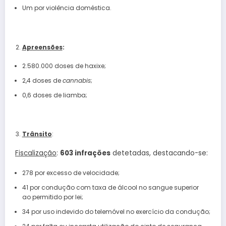
Um por violência doméstica.
Apreensões
:
2.580.000 doses de haxixe;
2,4 doses de
cannabis
;
0,6 doses de liamba;
Trânsito
:
Fiscalização
:
603 infrações
detetadas, destacando-se:
278 por excesso de velocidade;
41 por condução com taxa de álcool no sangue superior
ao permitido por lei;
34 por uso indevido do telemóvel no exercício da condução;