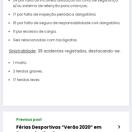
24 por falta ou incorreta utilização do cinto de segurança
e/ou sistema de retenção para crianças;
17 por falta de inspeção periódica obrigatória;
15 por falta de seguro de responsabilidade civil obrigatório;
11 por excesso de carga;
Seis relacionadas com tacógrafos.
Sinistralidade
: 39 acidentes registados, destacando-se:
1 morto;
2 feridos graves;
17 feridos leves.
Previous post
Férias Desportivas “Verão 2020” em