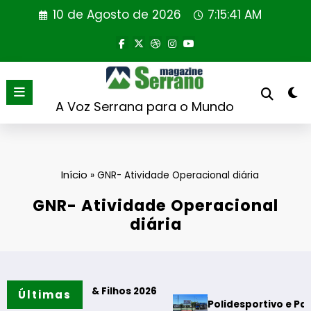
Saltar
10 de Agosto de 2026
7:15:41 AM
para
o
conteúdo
A Voz Serrana para o Mundo
Início
»
GNR- Atividade Operacional diária
GNR- Atividade Operacional
diária
is & Filhos 2026
Últimas
Polidesportivo e Parque de Merend