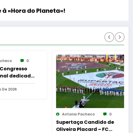
e à «Hora do Planeta»!
Antonio Pacheco
0
Antonio Pacheco
Supertaça Candido de
Covilhã – Dez
Oliveira Placard – FC
municípios assin