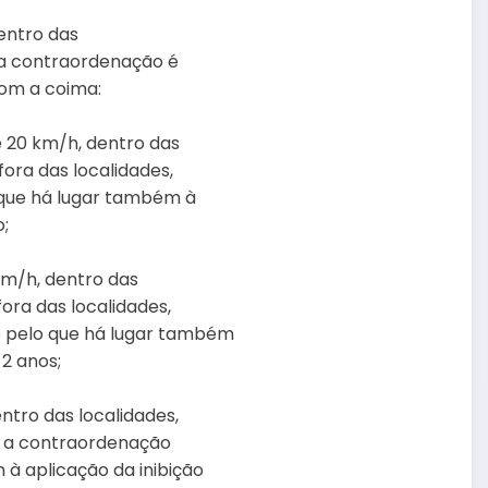
entro das
e a contraordenação é
om a coima:
é 20 km/h, dentro das
ora das localidades,
que há lugar também à
o;
km/h, dentro das
ora das localidades,
 pelo que há lugar também
 2 anos;
tro das localidades,
o a contraordenação
à aplicação da inibição