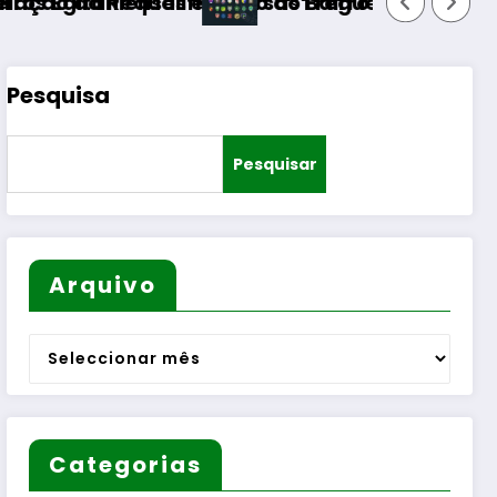
 diversas Freguesias
cação do Bairro Municipal
Pesquisa
Pesquisar
Arquivo
Arquivo
Categorias