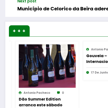
Next post
Município de Celorico da Beira ader
+ + +
Antonio Pacheco
0
Gouveia – Congresso
Internacional dedicado
às Artes e ao
Imaginário Popular
17 De Junho De 2026
heco
0
Edition
e sábado