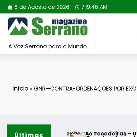
Saltar
6 de Agosto de 2026
7:19:47 AM
para
o
conteúdo
A Voz Serrana para o Mundo
Início
»
GNR—CONTRA-ORDENAÇÕES POR EXCE
 reflexão “As Tecedeiras – Uma Questão de Mu
Últimas