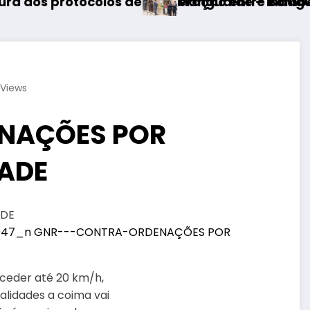
de cooperação entre Bombeiros Egitanienses e
Mangualde – Inauguração da Requalifi
Views
NAÇÕES POR
DADE
ADE
xceder até 20 km/h,
calidades a coima vai