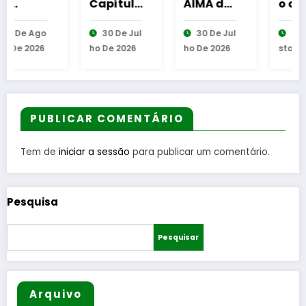
Capítulo
AIMA de
o do
Geral da
Celorico
número
30 De Jul
30 De Jul
4 De Ago
Ordem
da Beira
de
Ho De 2026
Ho De 2026
Sto De 2026
do
passa a
equipas
Caminh
funciona
seniores
o de
r na
na AF
Santiag
Câmara
Guarda
o contou
Municip
PUBLICAR COMENTÁRIO
com
al
presenç
Tem de
iniciar a sessão
para publicar um comentário.
a
portugu
esa
Pesquisa
Pesquisar
Arquivo