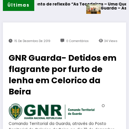
 – Momento de reflexão “As Tecedeiras – Uma Questão de M
Últimas
Guarda – Assinatura d
15 De Dezembro De 2019
0 Comentários
34
Views
GNR Guarda- Detidos em
flagrante por furto de
lenha em Celorico da
Beira
O
Comando Territorial da Guarda, através do Posto