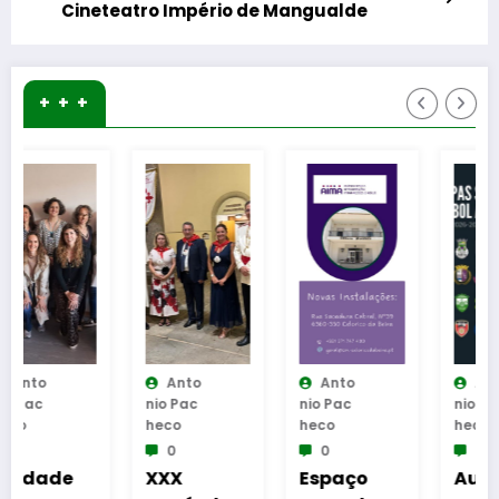
Cineteatro Império de Mangualde
+ + +
Anto
Anto
Anto
Nio Pac
Nio Pac
Nio Pac
Heco
Heco
Heco
0
0
0
XXX
Espaço
Aument