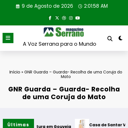
Saltar
9 de Agosto de 2026
2:01:58 AM
para
o
conteúdo
A Voz Serrana para o Mundo
Início
»
GNR Guarda – Guarda- Recolha de uma Coruja do
Mato
GNR Guarda – Guarda- Recolha
de uma Coruja do Mato
Últimas
Casa de Santar Vinhos destac
e Leitura em Gouveia