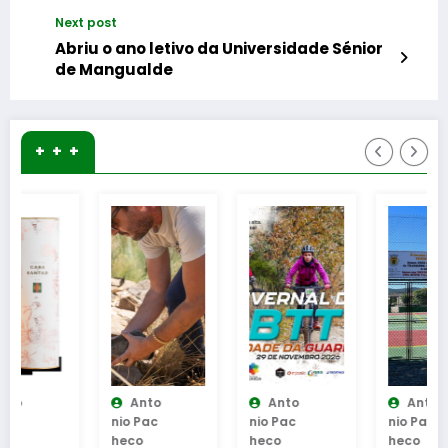
Apoio Domiciliário
Next post
Abriu o ano letivo da Universidade Sénior
de Mangualde
+ + +
Anto
Anto
Anto
Nio Pac
Nio Pac
Nio Pac
Heco
Heco
Heco