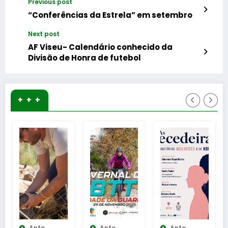
Previous post
“Conferências da Estrela” em setembro
Next post
AF Viseu- Calendário conhecido da
Divisão de Honra de futebol
+ + +
Anto
Anto
Anto
An