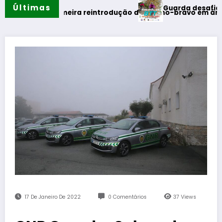
Últimas
Guarda desafia amantes do 
erão
za primeira reintrodução de coelho-bravo em área rewilding
17 De Janeiro De 2022
0 Comentários
37
Views