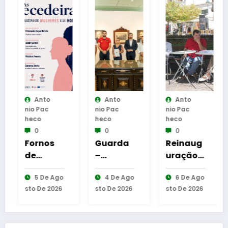
Anto
Anto
Anto
A
Nio Pac
Nio Pac
Nio Pac
Nio 
Heco
Heco
Heco
Heco
0
0
0
0
Fornos
Guarda
Reinaug
Cas
de
–
uração
San
Algodres
Assinatu
da
Vin
5 De Ago
4 De Ago
6 De Ago
6
–
ra dos
Cabine
des
Sto De 2026
Sto De 2026
Sto De 2026
Sto 
Moment
protocol
de
trê
o de
os de
Leitura
sug
reflexão
coopera
em
es 