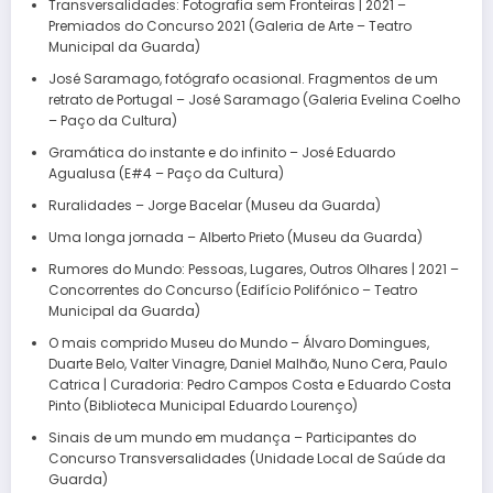
Transversalidades: Fotografia sem Fronteiras | 2021 –
Premiados do Concurso 2021 (Galeria de Arte – Teatro
Municipal da Guarda)
José Saramago, fotógrafo ocasional. Fragmentos de um
retrato de Portugal – José Saramago (Galeria Evelina Coelho
– Paço da Cultura)
Gramática do instante e do infinito – José Eduardo
Agualusa (E#4 – Paço da Cultura)
Ruralidades – Jorge Bacelar (Museu da Guarda)
Uma longa jornada – Alberto Prieto (Museu da Guarda)
Rumores do Mundo: Pessoas, Lugares, Outros Olhares | 2021 –
Concorrentes do Concurso (Edifício Polifónico – Teatro
Municipal da Guarda)
O mais comprido Museu do Mundo – Álvaro Domingues,
Duarte Belo, Valter Vinagre, Daniel Malhão, Nuno Cera, Paulo
Catrica | Curadoria: Pedro Campos Costa e Eduardo Costa
Pinto (Biblioteca Municipal Eduardo Lourenço)
Sinais de um mundo em mudança – Participantes do
Concurso Transversalidades (Unidade Local de Saúde da
Guarda)