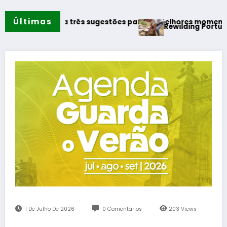
Últimas
estaca três sugestões para os melhores momentos do verão
Rewilding Portugal realiza p
1 De Julho De 2026
0 Comentários
203
Views