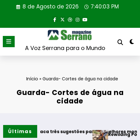
Saltar
8 de Agosto de 2026
7:40:04 PM
para
o
conteúdo
A Voz Serrana para o Mundo
Início
»
Guarda- Cortes de água na cidade
Guarda- Cortes de água na
cidade
Últimas
os destaca três sugestões para os melhores momentos do v
Rewilding Portugal real