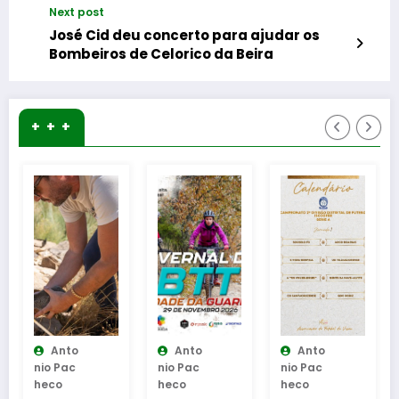
Next post
José Cid deu concerto para ajudar os
Bombeiros de Celorico da Beira
+ + +
nto
Anto
Anto
Anto
Pac
Nio Pac
Nio Pac
Nio Pac
o
Heco
Heco
Heco