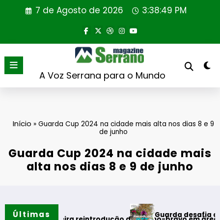
Saltar
7 de Agosto de 2026
3:38:49 PM
para
o
conteúdo
A Voz Serrana para o Mundo
Início
»
Guarda Cup 2024 na cidade mais alta nos dias 8 e 9
de junho
Guarda Cup 2024 na cidade mais
alta nos dias 8 e 9 de junho
Últimas
Guarda desafia amantes do BTT
o
primeira reintrodução de coelho-bravo em área rewilding