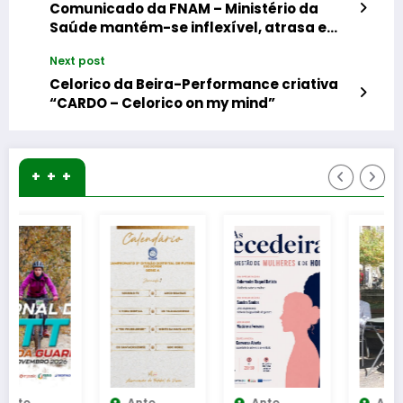
Comunicado da FNAM – Ministério da
Saúde mantém-se inflexível, atrasa e
prejudica colocação de médicos no SNS
Next post
Celorico da Beira-Performance criativa
“CARDO – Celorico on my mind”
+ + +
Anto
Anto
Anto