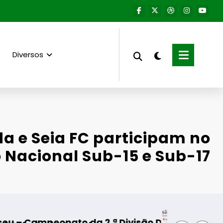
Diversos
a e Seia FC participam no
 Nacional Sub-15 e Sub-17
a 2.ª Divisão Distrital – ISOJOFER sorteado
Fornos de Algodres – Mom