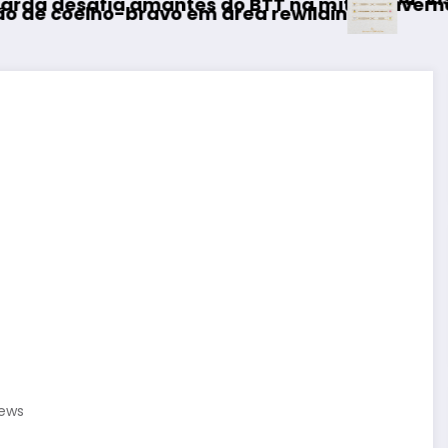
es do BTT na mítica Invernal Cidade da Guar
o em área rewilding
iews