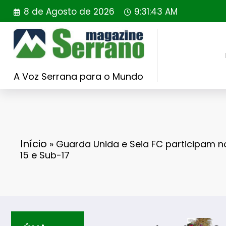
Saltar
8 de Agosto de 2026
9:31:44 AM
para
o
conteúdo
A Voz Serrana para o Mundo
Início
»
Guarda Unida e Seia FC participam n
15 e Sub-17