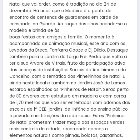
Natal que vai arder, como é tradição no dia 24 de
dezembro. Há anos que o Madeiro é o ponto de
encontro de centenas de guardenses em tarde de
consoada, na Guarda. Ao toque dos sinos acende-se o
madeiro e brinda-se às
boas festas com amigos e família. O momento é
acompanhado de animação musical, este ano com os
Levados da Breca, Fanfarra Gooze e Dj Dilcio. Destaque
também para o Jardim do Largo Frei Pedro que volta a
ter a sua Árvore de Vitrais, fruto da participação ativa
das crianças de Instituições Sociais de Acolhimento do
Concelho, com a temática dos Pinheirinhos de Natal. E
ainda neste local e também no Jardim José de Lemos
estarão espalhados os “Pinheiros de Natal”. Serão perto
de 80 árvores com estrutura em madeira e com cerca
de 1,70 metros que vão ser enfeitados com adornos das
escolas de 1º CEB, jardins-de-infância do ensino público
e privado e instituições da rede social. Estes “Pinheiros
de Natal prometem trazer magia aos espaços verdes
mais centrais da cidade, recorrendo apenas a
elementos naturais como pinhas, bolotas, castanhas,