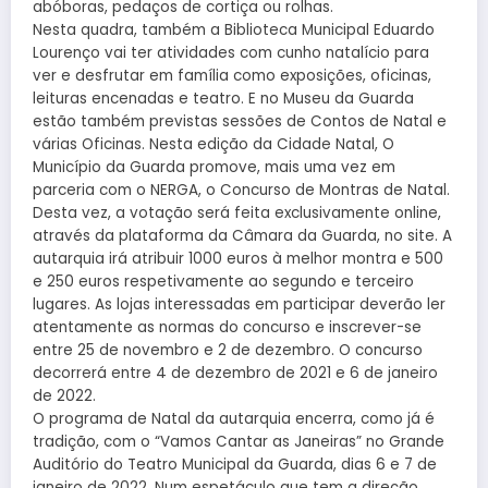
abóboras, pedaços de cortiça ou rolhas.
Nesta quadra, também a Biblioteca Municipal Eduardo
Lourenço vai ter atividades com cunho natalício para
ver e desfrutar em família como exposições, oficinas,
leituras encenadas e teatro. E no Museu da Guarda
estão também previstas sessões de Contos de Natal e
várias Oficinas. Nesta edição da Cidade Natal, O
Município da Guarda promove, mais uma vez em
parceria com o NERGA, o Concurso de Montras de Natal.
Desta vez, a votação será feita exclusivamente online,
através da plataforma da Câmara da Guarda, no site. A
autarquia irá atribuir 1000 euros à melhor montra e 500
e 250 euros respetivamente ao segundo e terceiro
lugares. As lojas interessadas em participar deverão ler
atentamente as normas do concurso e inscrever-se
entre 25 de novembro e 2 de dezembro. O concurso
decorrerá entre 4 de dezembro de 2021 e 6 de janeiro
de 2022.
O programa de Natal da autarquia encerra, como já é
tradição, com o “Vamos Cantar as Janeiras” no Grande
Auditório do Teatro Municipal da Guarda, dias 6 e 7 de
janeiro de 2022. Num espetáculo que tem a direção