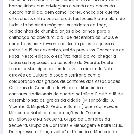
barraquinhas que privilegiam a venda dos doces da
quadra natalícia, bem como licores, chocolate quente,
artesanato, entre outros produtos locais. E para além de
tudo isto há ainda mágicos, cuspidores de fogo,
soldadinhos de chumbo, anjos e bailarinas, para a
animação na abertura, dia 1 de dezembro às 16h00, e
durante os fins-de-semana. Ainda pelas freguesias,
entre 3 e 19 de dezembro, estão previstos Concertos de
Natal. Nesta edição, o espírito natalício vai chegar a
todas as freguesias do concelho da Guarda. Desta
forma, o Município pretende levar a magia do Natal,
através da Cultura, a todo o território com a
colaboração dos grupos de cantares das Associações
Culturais do Concelho da Guarda, difundindo os
cantares tradicionais da quadra natalícia. E de 5 a 18 de
dezembro são as Igrejas da cidade (Misericórdia, S.
Vicente, S. Miguel, S. Pedro e Bonfim) que vão receber
Música de Natal com as atuações de Diamar,
MyFellowJo e Rui Sequeira, Grupo de Cantares da
Sequeira, Grupo de Cantares A Mensagem e Kaire Ictus.
De regresso á “Praça velha” está ainda o Madeiro de