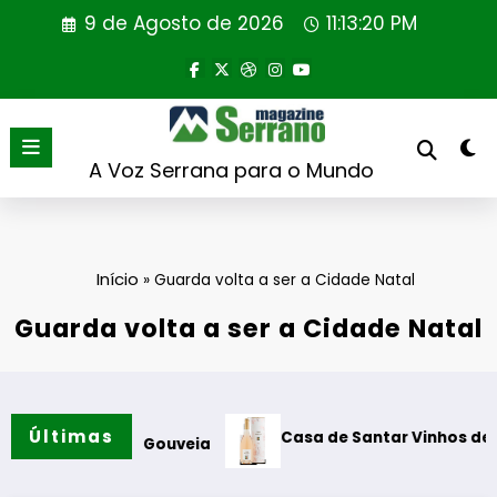
Saltar
9 de Agosto de 2026
11:13:21 PM
para
o
conteúdo
A Voz Serrana para o Mundo
Início
»
Guarda volta a ser a Cidade Natal
Guarda volta a ser a Cidade Natal
Últimas
Casa de Santar Vinhos destaca três su
a em Gouveia