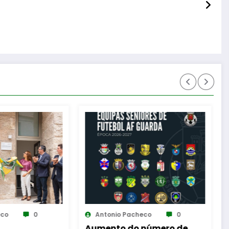
l
onio Pacheco
0
Antonio Pacheco
0
nto do número de
Guarda desafia