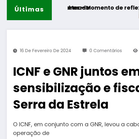
OJOFER sorteado
de Algodres – Momento de reflexão “As Teced
Últimas
Guarda – 
16 De Fevereiro De 2024
0 Comentários
ICNF e GNR juntos e
sensibilização e fis
Serra da Estrela
O ICNF, em conjunto com a GNR, levou a cabo
operação de