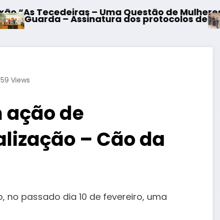
eiras – Uma Questão de Mulheres e de Homens”
Mangualde –
Assinatura dos protocolos de cooperação entre
59
Views
m ação de
calização – Cão da
, no passado dia 10 de fevereiro, uma