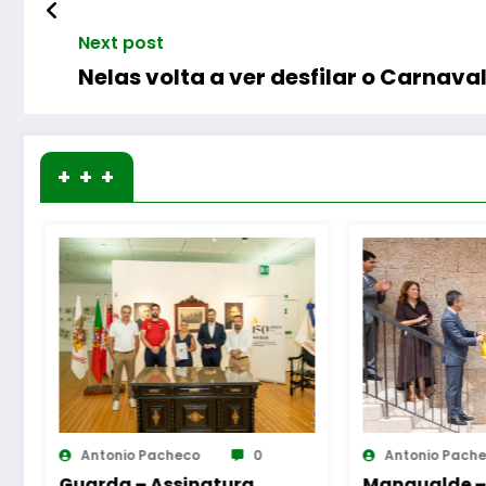
Next post
Nelas volta a ver desfilar o Carnava
+ + +
0
Antonio Pacheco
0
Ant
ura
Mangualde –
Aume