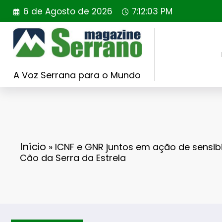
Saltar
6 de Agosto de 2026
7:12:04 PM
para
o
conteúdo
A Voz Serrana para o Mundo
Início
»
ICNF e GNR juntos em ação de sensibi
Cão da Serra da Estrela