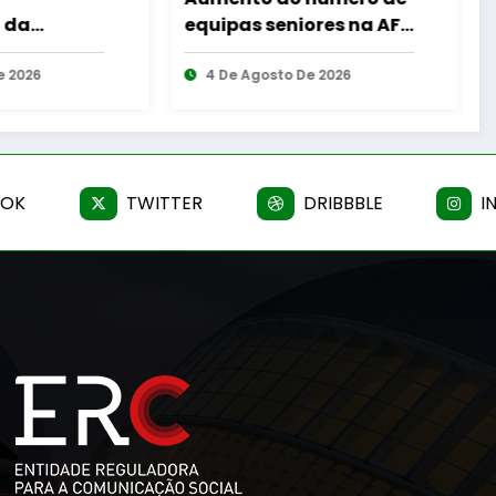
as seniores na AF
amantes do BTT na
da
mítica Invernal Cidade
 Agosto De 2026
da Guarda
5 De Agosto De 2026
OOK
TWITTER
DRIBBBLE
I