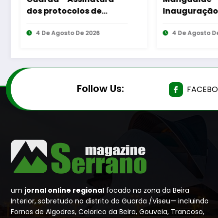
Inauguração da
equip
Requalificação do
Guar
ienses
Bairro Municipal
4 De Agosto De 2026
4 De
ias
Follow Us:
FACEB
um
jornal online regional
focado na zona da Beira
Interior, sobretudo no distrito da Guarda /Viseu— incluindo
Fornos de Algodres, Celorico da Beira, Gouveia, Trancoso,