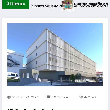
Últimas
Guarda desafia amantes do BTT 
primeira reintrodução de coelho-bravo em área rewilding
23 De Maio De 2026
0 Comentários
147
Views