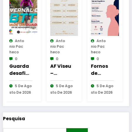
Anto
Anto
Anto
Nio Pac
Nio Pac
Nio Pac
Heco
Heco
Heco
0
0
0
AF Viseu
Fornos
Reinaug
–
de
uração
e
Campeo
Algodres
da
go
5 De Ago
5 De Ago
6 De Ago
T
nato da
–
Cabine
6
Sto De 2026
Sto De 2026
Sto De 2026
2.ª
Moment
de
Divisão
o de
Leitura
l
Distrital
reflexão
em
–
“As
Gouveia
Pesquisa
ISOJOFE
Tecedeir
R
as –