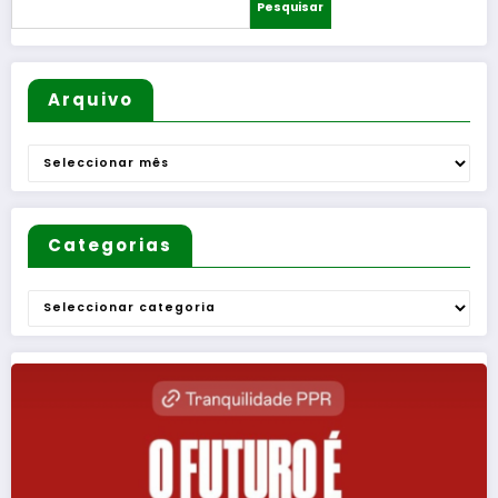
Pesquisar
sortead
Uma
o
Questão
de
Mulheres
Arquivo
e de
Homens
Arquivo
”
Categorias
Categorias