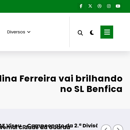
Diversos
ina Ferreira vai brilhando
no SL Benfica
o da 2.ª Divisão Distrital – ISOJOFER sorteado
Fornos de Algodres – 
uarda