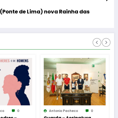
s (Ponte de Lima) nova Rainha das
checo
0
Antonio Pacheco
0
ssinatura
Reinauguração da