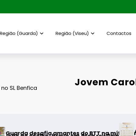
Região (Guarda)
Região (Viseu)
Contactos
Jovem Carol
 no SL Benfica
AF Viseu – Campeonat
mantes do BTT na mítica Invernal Cidade da G
ravo em área rewilding