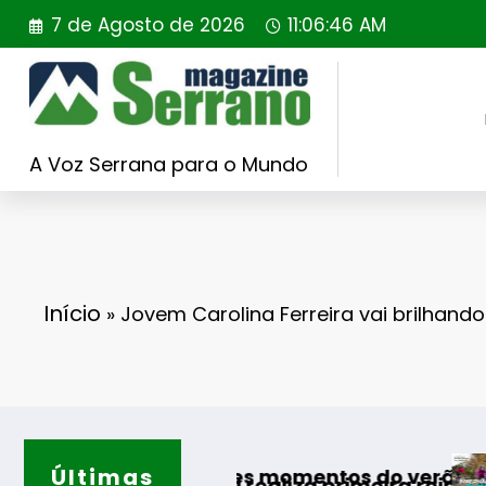
Saltar
7 de Agosto de 2026
11:06:47 AM
para
o
conteúdo
A Voz Serrana para o Mundo
Início
»
Jovem Carolina Ferreira vai brilhando
Últimas
Guarda desafia a
lhores momentos do verão
gal realiza primeira reintrodução de coelho-b