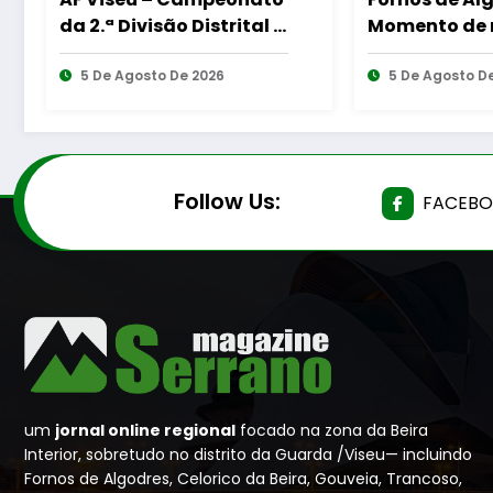
Momento de reflexão
dos protoc
“As Tecedeiras – Uma
cooperação
Questão de Mulheres e
5 De Agosto De 2026
Bombeiros 
4 De Agosto
de Homens”
e diversas 
Follow Us:
FACEB
um
jornal online regional
focado na zona da Beira
Interior, sobretudo no distrito da Guarda /Viseu— incluindo
Fornos de Algodres, Celorico da Beira, Gouveia, Trancoso,