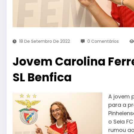
18 De Setembro De 2022
0 Comentários
Jovem Carolina Ferre
SL Benfica
A jovem p
para a pr
Pinhelens
o Seia FC
rumou ao