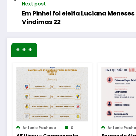
Next post
Em Pinhel foi eleita Luciana Menese
Vindimas 22
+ + +
Antonio Pacheco
0
Antonio Pa
Fornos de Algodres –
Guarda – A