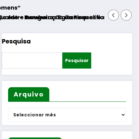
itanienses e diversas Freguesias
da Requalificação do Bairro Municipal
Aumento do número de equip
Pesquisa
Pesquisar
Arquivo
Arquivo