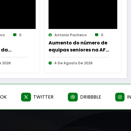
heco
0
Antonio Pacheco
0
 número de
Guarda desafia
iores na AF
amantes do BTT na
mítica Invernal Cidade
De 2026
da Guarda
5 De Agosto De 2026
OOK
TWITTER
DRIBBBLE
I