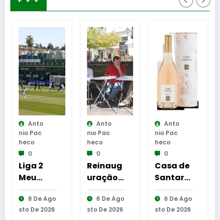
+ + +
to
Anto
Anto
Anto
c
Nio Pac
Nio Pac
Nio Pac
Heco
Heco
Heco
0
0
0
 2
Reinaug
Casa de
Penalva
uração
Santar
do
r –
da
Vinhos
Castelo
e Ago
6 De Ago
6 De Ago
9 De Ag
Cabine
destaca
acolhe
 2026
Sto De 2026
Sto De 2026
Sto De 202
ela
de
três
experiê