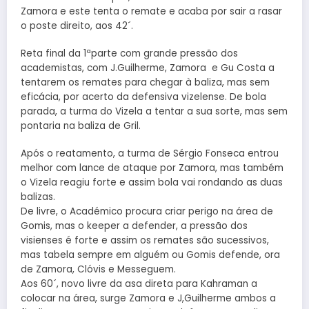
Zamora e este tenta o remate e acaba por sair a rasar
o poste direito, aos 42´.
Reta final da 1ªparte com grande pressão dos
academistas, com J.Guilherme, Zamora e Gu Costa a
tentarem os remates para chegar à baliza, mas sem
eficácia, por acerto da defensiva vizelense. De bola
parada, a turma do Vizela a tentar a sua sorte, mas sem
pontaria na baliza de Gril.
Após o reatamento, a turma de Sérgio Fonseca entrou
melhor com lance de ataque por Zamora, mas também
o Vizela reagiu forte e assim bola vai rondando as duas
balizas.
De livre, o Académico procura criar perigo na área de
Gomis, mas o keeper a defender, a pressão dos
visienses é forte e assim os remates são sucessivos,
mas tabela sempre em alguém ou Gomis defende, ora
de Zamora, Clóvis e Messeguem.
Aos 60´, novo livre da asa direta para Kahraman a
colocar na área, surge Zamora e J,Guilherme ambos a