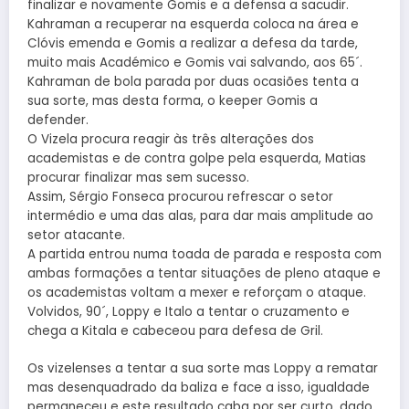
finalizar e novamente Gomis e a defensa a sacudir.
Kahraman a recuperar na esquerda coloca na área e
Clóvis emenda e Gomis a realizar a defesa da tarde,
muito mais Académico e Gomis vai salvando, aos 65´.
Kahraman de bola parada por duas ocasiões tenta a
sua sorte, mas desta forma, o keeper Gomis a
defender.
O Vizela procura reagir às três alterações dos
academistas e de contra golpe pela esquerda, Matias
procurar finalizar mas sem sucesso.
Assim, Sérgio Fonseca procurou refrescar o setor
intermédio e uma das alas, para dar mais amplitude ao
setor atacante.
A partida entrou numa toada de parada e resposta com
ambas formações a tentar situações de pleno ataque e
os academistas voltam a mexer e reforçam o ataque.
Volvidos, 90´, Loppy e Italo a tentar o cruzamento e
chega a Kitala e cabeceou para defesa de Gril.
Os vizelenses a tentar a sua sorte mas Loppy a rematar
mas desenquadrado da baliza e face a isso, igualdade
permaneceu e este resultado caba por ser curto, dado