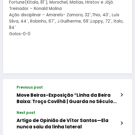
Fortune(Kitala, 81´), Morschel, Matias, Hristov e Jójó.
Treinador – Ronald Molina
Ação disciplinar – Amarelo- Zamora, 32´,Thio, 40´, Luís
Silva, 44´, Robinho, 67´, J.Guilherme, 69´,Loppy, 72´, Italo,
84´
Golos-0-0
Previous post
Move Beiras-Exposição “Linha da Beira
Baixa: Troço Covilhã | Guarda no Século
XXI” em Belmonte
Next post
Artigo de Opinião de Vítor Santos—Ela
nunca saiu da linha lateral