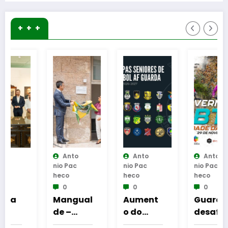
+ + +
Anto
Anto
Anto
Nio Pac
Nio Pac
Nio Pac
Heco
Heco
Heco
0
0
0
Mangual
Aument
Guarda
de –
o do
desafia
Inaugur
número
amante