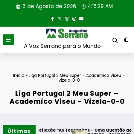
Saltar
6 de Agosto de 2026
4:15:30 AM
para
o
conteúdo
A Voz Serrana para o Mundo
Início
»
Liga Portugal 2 Meu Super – Academico Viseu –
Vizela-0-0
Liga Portugal 2 Meu Super –
Academico Viseu – Vizela-0-0
e reflexão “As Tecedeiras – Uma Questão de Mulheres e de 
Últimas