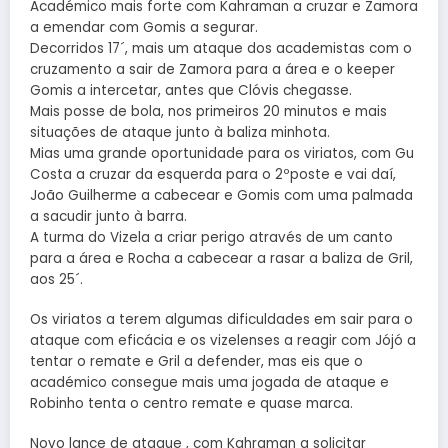
Académico mais forte com Kahraman a cruzar e Zamora
a emendar com Gomis a segurar.
Decorridos 17´, mais um ataque dos academistas com o
cruzamento a sair de Zamora para a área e o keeper
Gomis a intercetar, antes que Clóvis chegasse.
Mais posse de bola, nos primeiros 20 minutos e mais
situações de ataque junto à baliza minhota.
Mias uma grande oportunidade para os viriatos, com Gu
Costa a cruzar da esquerda para o 2ºposte e vai daí,
João Guilherme a cabecear e Gomis com uma palmada
a sacudir junto à barra.
A turma do Vizela a criar perigo através de um canto
para a área e Rocha a cabecear a rasar a baliza de Gril,
aos 25´.
Os viriatos a terem algumas dificuldades em sair para o
ataque com eficácia e os vizelenses a reagir com Jójó a
tentar o remate e Gril a defender, mas eis que o
académico consegue mais uma jogada de ataque e
Robinho tenta o centro remate e quase marca.
Novo lance de ataque , com Kahraman a solicitar