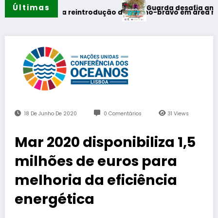
Últimas
Guarda desafia amantes do BTT
o
primeira reintrodução de coelho-bravo em área rewilding
18 De Junho De 2020
0 Comentários
31
Views
Mar 2020 disponibiliza 1,5
milhões de euros para
melhoria da eficiência
energética