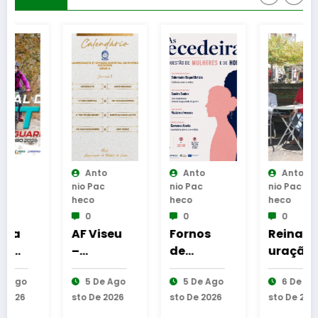
Anto
Anto
Anto
Nio Pac
Nio Pac
Nio Pac
Heco
Heco
Heco
0
0
0
AF Viseu
Fornos
Reinaug
–
de
uração
Campeo
Algodres
da
5 De Ago
5 De Ago
6 De Ago
nato da
–
Cabine
Sto De 2026
Sto De 2026
Sto De 2026
2.ª
Moment
de