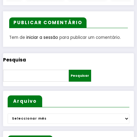
Divisão
o de
Leitura
Distrital
reflexão
em
–
“As
Gouveia
ISOJOFE
Tecedeir
PUBLICAR COMENTÁRIO
R
as –
sortead
Uma
Tem de
iniciar a sessão
para publicar um comentário.
o
Questão
de
Mulheres
Pesquisa
e de
Homens
Pesquisar
”
Arquivo
Arquivo