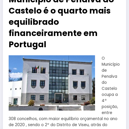
Castelo é o quarto mais
equilibrado
financeiramente em
Portugal
O
Município
de
Penalva
do
Castelo
ocupa a
4ª
posição,
entre
308 concelhos, com maior equilíbrio orçamental no ano
de 2020 , sendo o 2º do Distrito de Viseu, atrás do