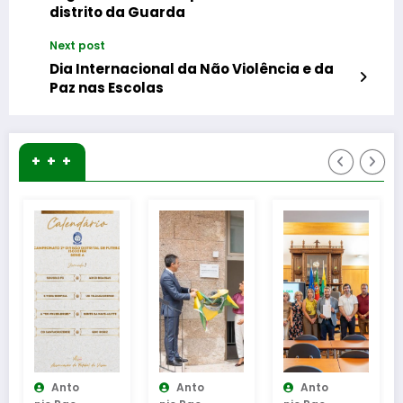
distrito da Guarda
Next post
Dia Internacional da Não Violência e da
Paz nas Escolas
+ + +
to
Anto
Anto
Anto