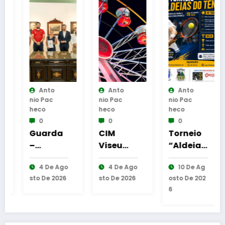
Anto
Anto
Anto
Nio Pac
Nio Pac
Nio Pac
Heco
Heco
Heco
0
0
0
Guarda
CIM
Torneio
–
Viseu
“Aldeias
Assinatu
Dão
do
4 De Ago
4 De Ago
10 De Ag
ra dos
Lafões
Ténis”
Sto De 2026
Sto De 2026
Osto De 202
protocol
reforça
em
6
os de
presenç
Alverca
coopera
a da
da Beira
ção
região
e Bouça