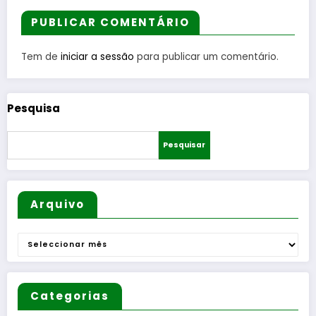
entre
na
Cova
PUBLICAR COMENTÁRIO
Bombeir
guardiã
os
das
Egitanie
feiras
Tem de
iniciar a sessão
para publicar um comentário.
nses e
populare
diversas
s
Freguesi
Pesquisa
as
Pesquisar
Arquivo
Arquivo
Categorias