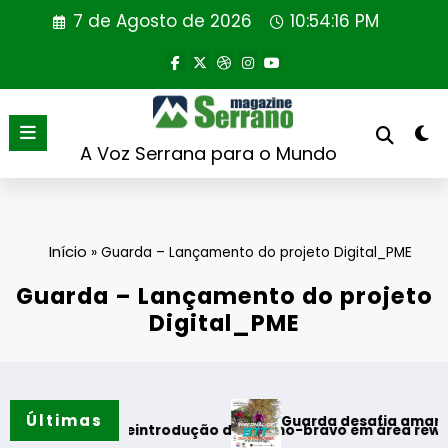
Saltar
7 de Agosto de 2026
10:54:17 PM
para
o
conteúdo
A Voz Serrana para o Mundo
Início
»
Guarda – Lançamento do projeto Digital_PME
Guarda – Lançamento do projeto
Digital_PME
Últimas
Guarda desafia amantes do BTT na m
ira reintrodução de coelho-bravo em área rewilding