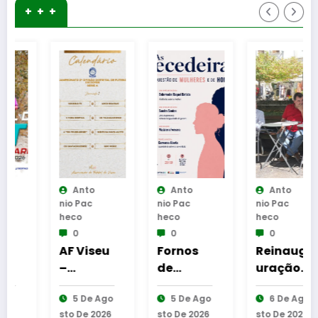
+ + +
Anto
Anto
Anto
Nio Pac
Nio Pac
Nio Pac
Heco
Heco
Heco
0
0
0
AF Viseu
Fornos
Reinaug
–
de
uração
Campeo
Algodres
da
5 De Ago
5 De Ago
6 De Ago
nato da
–
Cabine
Sto De 2026
Sto De 2026
Sto De 2026