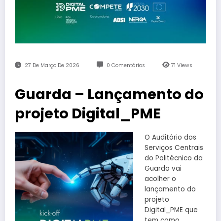
27 De Março De 2026
0 Comentários
71
Views
Guarda – Lançamento do
projeto Digital_PME
O Auditório dos
Serviços Centrais
do Politécnico da
Guarda vai
acolher o
lançamento do
projeto
Digital_PME que
tem como