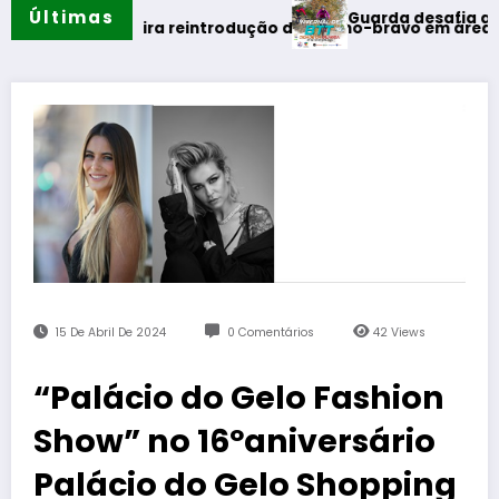
Últimas
Guarda desafia amantes do BT
o
 primeira reintrodução de coelho-bravo em área rewilding
15 De Abril De 2024
0 Comentários
42
Views
“Palácio do Gelo Fashion
Show” no 16ºaniversário
Palácio do Gelo Shopping