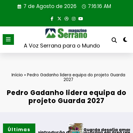
Saltar
7 de Agosto de 2026
7:16:16 AM
para
o
conteúdo
A Voz Serrana para o Mundo
Início
»
Pedro Gadanho lidera equipa do projeto Guarda
2027
Pedro Gadanho lidera equipa do
projeto Guarda 2027
Últimas
Guarda desafia amantes do BTT na 
eira reintrodução de coelho-bravo em área rewilding