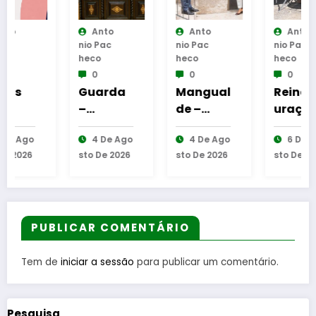
Anto
Anto
Anto
Nio Pac
Nio Pac
Nio Pac
Heco
Heco
Heco
0
0
0
Guarda
Mangual
Reinaug
–
de –
uração
Assinatu
Inaugur
da
4 De Ago
4 De Ago
6 De Ago
ra dos
ação da
Cabine
Sto De 2026
Sto De 2026
Sto De 2026
protocol
Requalifi
de
os de
cação
Leitura
coopera
do
em
ção
Bairro
Gouveia
entre
Municip
PUBLICAR COMENTÁRIO
Bombeir
al
os
Tem de
iniciar a sessão
para publicar um comentário.
Egitanie
nses e
diversas
Pesquisa