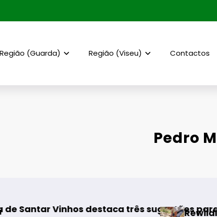
Região (Guarda)
Região (Viseu)
Contactos
Pedro M
staca três sugestões para os melhores moment
Rewilding Portugal realiza p