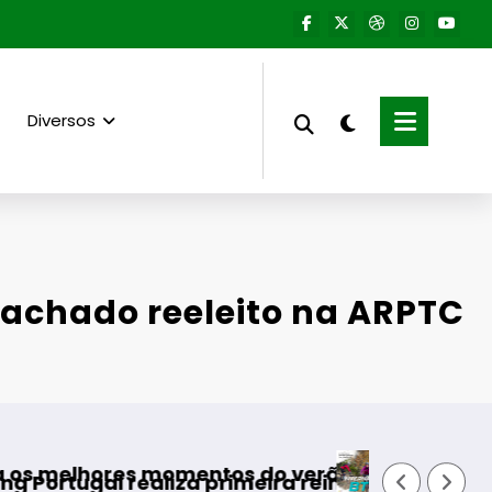
Diversos
achado reeleito na ARPTC
Guarda desafia amantes do BTT
os do verão
rimeira reintrodução de coelho-bravo em área 