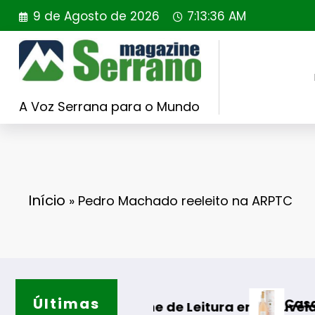
Saltar
9 de Agosto de 2026
7:13:37 AM
para
o
conteúdo
A Voz Serrana para o Mundo
Início
»
Pedro Machado reeleito na ARPTC
Últimas
Casa de Santar Vinhos de
e de Leitura em Gouveia