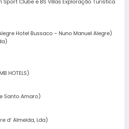
Sport Clube e BS Villas Exploração Turística
Alegre Hotel Bussaco – Nuno Manuel Alegre)
da)
IMB HOTELS)
 de Santo Amaro)
re d’ Almeida, Lda)