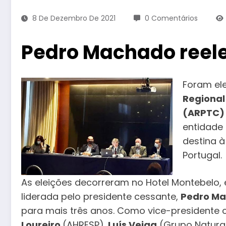
8 De Dezembro De 2021
0 Comentários
Pedro Machado reele
Foram el
Regional
(ARPTC)
entidade 
destina à
Portugal.
As eleições decorreram no Hotel Montebelo, 
liderada pelo presidente cessante,
Pedro M
para mais três anos. Como vice-presidente 
Loureiro
(AHRESP).
Luís Veiga
(Grupo Natura 