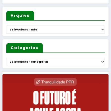
o
Questão
de
Mulheres
Arquivo
e de
Homens
Arquivo
”
Categorias
Categorias