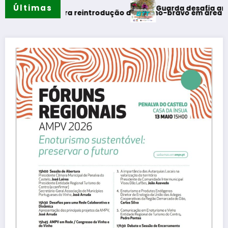
Últimas
Guarda desafia amantes do BTT
o
primeira reintrodução de coelho-bravo em área rewilding