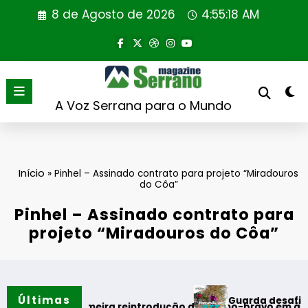
Saltar
8 de Agosto de 2026
4:55:18 AM
para
o
conteúdo
A Voz Serrana para o Mundo
Início
»
Pinhel – Assinado contrato para projeto “Miradouros
do Côa”
Pinhel – Assinado contrato para
projeto “Miradouros do Côa”
Últimas
Guarda desafia amantes do 
rão
za primeira reintrodução de coelho-bravo em área rewilding