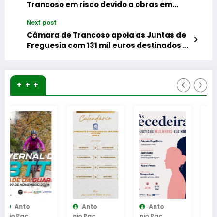
Trancoso em risco devido a obras em
plena época de nidificação
Next post
Câmara de Trancoso apoia as Juntas de
Freguesia com 131 mil euros destinados à
reparação de caminhos rurais
+ + +
Anto
Anto
Anto
Nio Pac
Nio Pac
Nio Pac