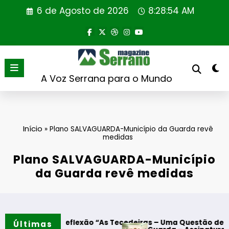
Saltar
6 de Agosto de 2026
8:28:55 AM
para
o
conteúdo
A Voz Serrana para o Mundo
Início
»
Plano SALVAGUARDA-Município da Guarda revê
medidas
Plano SALVAGUARDA-Município
da Guarda revê medidas
 reflexão “As Tecedeiras – Uma Questão de Mulheres e de H
Últimas