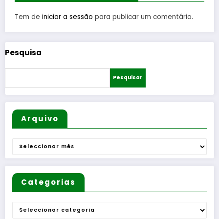
para
proteçã
Guarda
aproxim
o da
Tem de
iniciar a sessão
para publicar um comentário.
ar
biodiver
populaç
sidade
ão dos
Pesquisa
serviços
essencia
Pesquisar
is
Arquivo
Arquivo
Categorias
Categorias