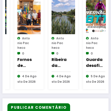
Anto
Anto
Anto
Nio Pac
Nio Pac
Nio Pac
Heco
Heco
Heco
0
0
0
Fornos
Ribeira
Guarda
de
da
desafia
Algodres
Muxaga
amante
4 De Ago
4 De Ago
5 De Ago
avança
ta alvo
s do BTT
Sto De 2026
Sto De 2026
Sto De 2026
com
de
na
Transpo
interven
mítica
rte
ção para
Invernal
Público
reforçar
Cidade
Flexível
a
da
PUBLICAR COMENTÁRIO