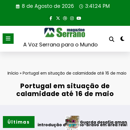
Saltar
8 de Agosto de 2026
3:41:24 PM
para
o
conteúdo
A Voz Serrana para o Mundo
Início
»
Portugal em situação de calamidade até 16 de maio
Portugal em situação de
calamidade até 16 de maio
Últimas
Guarda desafia amantes do BTT na
meira reintrodução de coelho-bravo em área rewilding