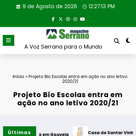
Saltar
9 de Agosto de 2026
12:27:14 PM
para
o
conteúdo
A Voz Serrana para o Mundo
Início
»
Projeto Bio Escolas entra em ação no ano letivo
2020/21
Projeto Bio Escolas entra em
ação no ano letivo 2020/21
Últimas
Casa de Santar Vinhos destaca t
Leitura em Gouveia