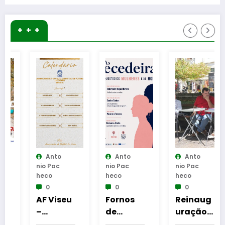
+ + +
Anto
Anto
Anto
Nio Pac
Nio Pac
Nio Pac
Heco
Heco
Heco
0
0
0
AF Viseu
Fornos
Reinaug
–
de
uração
Campeo
Algodres
da