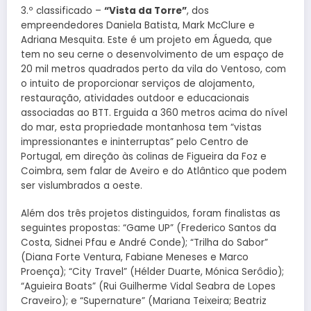
3.º classificado –
“Vista da Torre”
, dos
empreendedores Daniela Batista, Mark McClure e
Adriana Mesquita. Este é um projeto em Águeda, que
tem no seu cerne o desenvolvimento de um espaço de
20 mil metros quadrados perto da vila do Ventoso, com
o intuito de proporcionar serviços de alojamento,
restauração, atividades outdoor e educacionais
associadas ao BTT. Erguida a 360 metros acima do nível
do mar, esta propriedade montanhosa tem “vistas
impressionantes e ininterruptas” pelo Centro de
Portugal, em direção às colinas de Figueira da Foz e
Coimbra, sem falar de Aveiro e do Atlântico que podem
ser vislumbrados a oeste.
Além dos três projetos distinguidos, foram finalistas as
seguintes propostas: “Game UP” (Frederico Santos da
Costa, Sidnei Pfau e André Conde); “Trilha do Sabor”
(Diana Forte Ventura, Fabiane Meneses e Marco
Proença); “City Travel” (Hélder Duarte, Mónica Serôdio);
“Aguieira Boats” (Rui Guilherme Vidal Seabra de Lopes
Craveiro); e “Supernature” (Mariana Teixeira; Beatriz