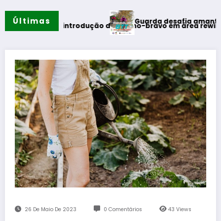
Últimas
Guarda desafia amantes do BTT na míti
 reintrodução de coelho-bravo em área rewilding
26 De Maio De 2023
0 Comentários
43
Views