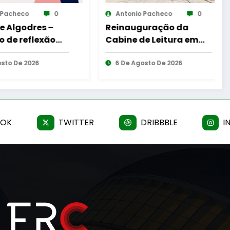
onio Pacheco
0
Antonio Pacheco
0
auguração da
Casa de Santar Vinhos
ne de Leitura em
destaca três sugestões
eia
para os melhores
e Agosto De 2026
momentos do verão
6 De Agosto De 2026
OOK
TWITTER
DRIBBBLE
I