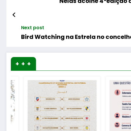
Nelas acolhe 4ªedição 
Next post
Bird Watching na Estrela no concelh
+ + +