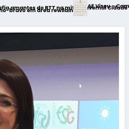
AF Viseu – Campeonato da 2.ª Divisão D
mítica Invernal Cidade da Guarda
ding