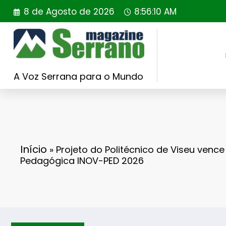
Saltar
8 de Agosto de 2026
8:56:12 AM
para
o
conteúdo
A Voz Serrana para o Mundo
Início
»
Projeto do Politécnico de Viseu venc
Pedagógica INOV-PED 2026