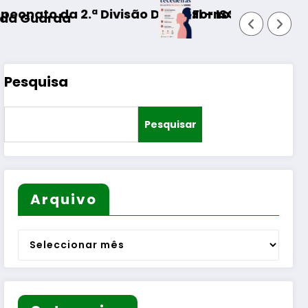
istrital – ISOJOFER sorteado
Fornos de Algodres – Momento de reflex
Pesquisa
Pesquisar
Arquivo
Arquivo