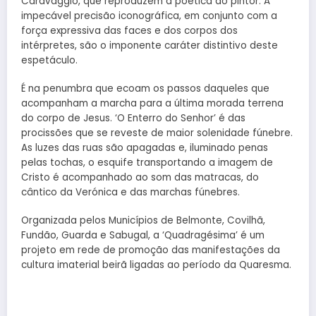
Caravaggio, que reproduzem a poética do pintor. A
impecável precisão iconográfica, em conjunto com a
força expressiva das faces e dos corpos dos
intérpretes, são o imponente caráter distintivo deste
espetáculo.
É na penumbra que ecoam os passos daqueles que
acompanham a marcha para a última morada terrena
do corpo de Jesus. ‘O Enterro do Senhor’ é das
procissões que se reveste de maior solenidade fúnebre.
As luzes das ruas são apagadas e, iluminado penas
pelas tochas, o esquife transportando a imagem de
Cristo é acompanhado ao som das matracas, do
cântico da Verónica e das marchas fúnebres.
Organizada pelos Municípios de Belmonte, Covilhã,
Fundão, Guarda e Sabugal, a ‘Quadragésima’ é um
projeto em rede de promoção das manifestações da
cultura imaterial beirã ligadas ao período da Quaresma.