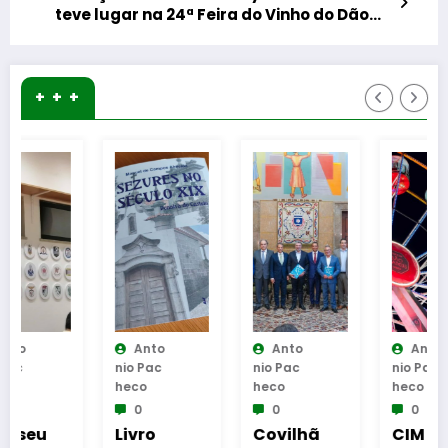
teve lugar na 24ª Feira do Vinho do Dão
em Nelas
+ + +
Anto
Anto
Anto
Nio Pac
Nio Pac
Nio Pac
Heco
Heco
Heco
0
0
0
Livro
Covilhã
CIM