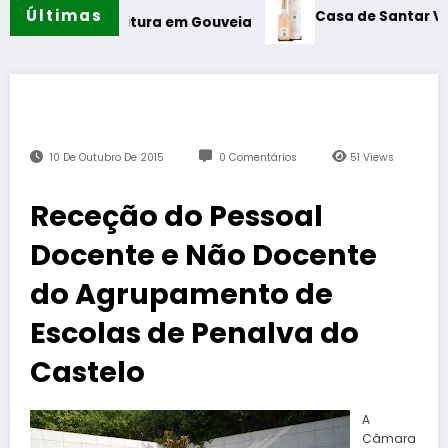
Últimas
Casa de Santar Vinhos destac
e Leitura em Gouveia
10 De Outubro De 2015
0 Comentários
51
Views
Receção do Pessoal
Docente e Não Docente
do Agrupamento de
Escolas de Penalva do
Castelo
A
Câmara