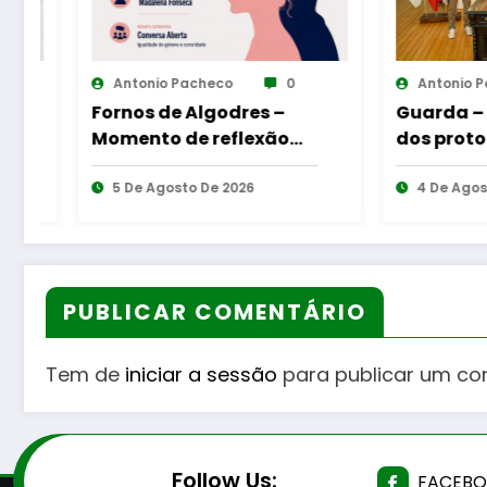
0
Antonio Pacheco
0
A
es –
Guarda – Assinatura
Rei
exão
dos protocolos de
Cab
– Uma
cooperação entre
Gou
eres e
6
Bombeiros Egitanienses
4 De Agosto De 2026
6 
e diversas Freguesias
PUBLICAR COMENTÁRIO
Tem de
iniciar a sessão
para publicar um co
Follow Us:
FACEB