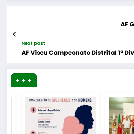
AF G
Next post
AF Viseu Campeonato Distrital 1ª Di
+ + +