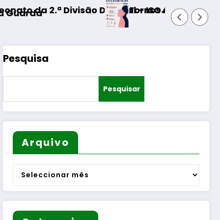
istrital – ISOJOFER sorteado
Fornos de Algodres – Momento de reflex
Pesquisa
Pesquisar
Arquivo
Arquivo