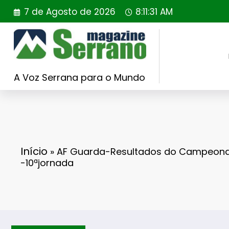
Saltar
7 de Agosto de 2026
8:11:33 AM
para
o
conteúdo
A Voz Serrana para o Mundo
Início
»
AF Guarda-Resultados do Campeonato 
-10ªjornada