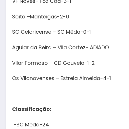
VF Naves- Foz Côa-3-1
Soito –Manteigas-2-0
SC Celoricense – SC Mêda-0-1
Aguiar da Beira – Vila Cortez- ADIADO
Vilar Formoso – CD Gouveia-1-2
Os Vilanovenses – Estrela Almeida-4-1
Classificação:
1-SC Mêda-24