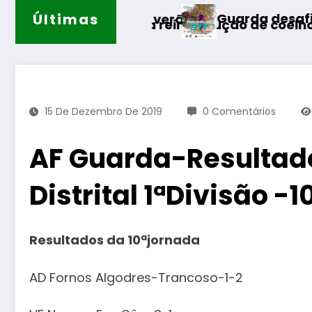
Últimas
Guarda desafia amantes do BTT na 
o verão
ira reintrodução de coelho-bravo em área rewil
15 De Dezembro De 2019
0 Comentários
AF Guarda-Resulta
Distrital 1ªDivisão -
Resultados da 10ªjornada
AD Fornos Algodres-Trancoso-1-2