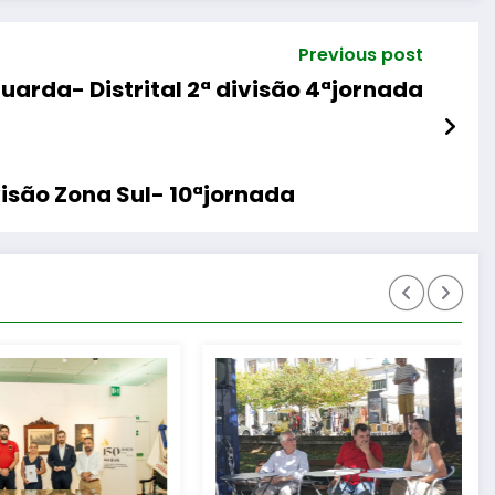
Previous post
uarda- Distrital 2ª divisão 4ªjornada
visão Zona Sul- 10ªjornada