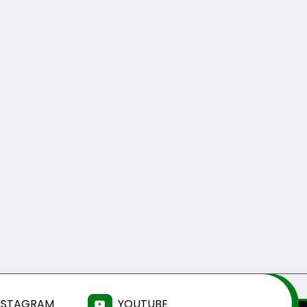
Antonio Pacheco
0
Guarda desafia
amantes do BTT na
mítica Invernal Cidade
da Guarda
5 De Agosto De 2026
NSTAGRAM
YOUTUBE