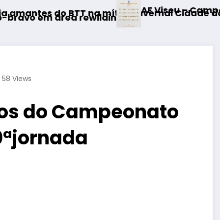
AF Viseu – Campeonato da 2.ª Divisão D
mítica Invernal Cidade da Guarda
ding
58
Views
dos do Campeonato
10ªjornada