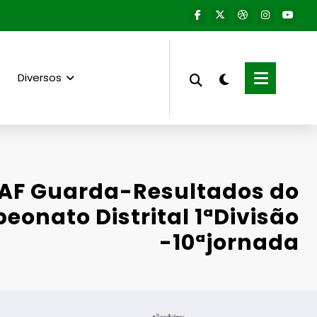
Diversos
AF Guarda-Resultados do
onato Distrital 1ªDivisão
-10ªjornada