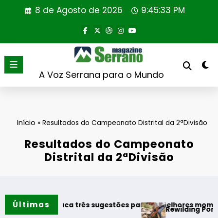
Saltar
8 de Agosto de 2026
9:45:33 PM
para
o
conteúdo
A Voz Serrana para o Mundo
Início
»
Resultados do Campeonato Distrital da 2ªDivisão
Resultados do Campeonato
Distrital da 2ªDivisão
Últimas
s destaca três sugestões para os melhores momentos do ve
Rewilding Portugal reali