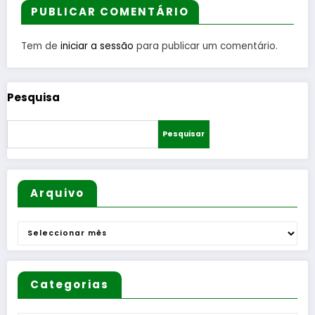
JOFE
Tecedeir
entre
1 FINAL
PUBLICAR COMENTÁRIO
as –
Bombeir
tead
Uma
os
Tem de
iniciar a sessão
para publicar um comentário.
Questão
Egitanie
de
nses e
Mulheres
diversas
Pesquisa
e de
Freguesi
Homens
as
Pesquisar
”
Arquivo
Arquivo
Categorias