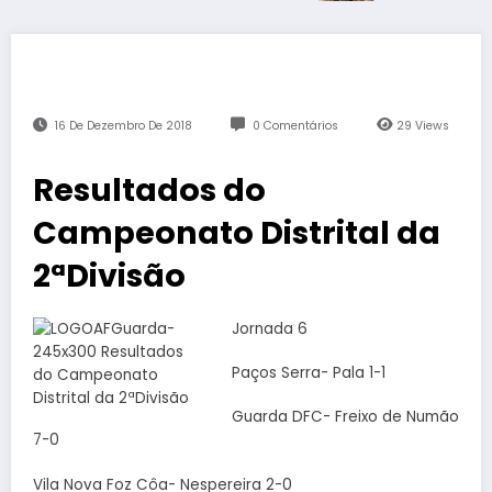
16 De Dezembro De 2018
0 Comentários
29
Views
Resultados do
Campeonato Distrital da
2ªDivisão
Jornada 6
Paços Serra- Pala 1-1
Guarda DFC- Freixo de Numão
7-0
Vila Nova Foz Côa- Nespereira 2-0