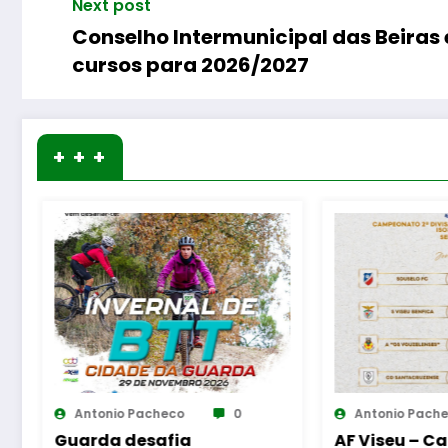
Next post
Conselho Intermunicipal das Beiras 
cursos para 2026/2027
+ + +
Antonio Pacheco
0
Antonio Pach
AF Viseu – Campeonato
Fornos de Al