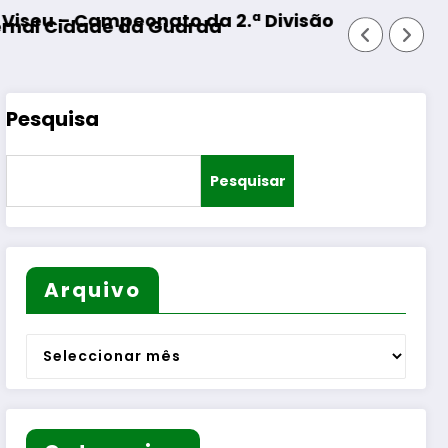
Divisão Distrital – ISOJOFER sorteado
Fornos de Algodres – Momento d
Pesquisa
Pesquisar
Arquivo
Arquivo