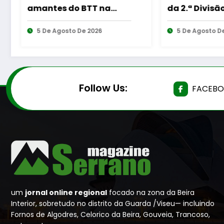
da 2.ª Divisão Distrital –
Momento de 
ISOJOFER sorteado
“As Tecedeir
5 De Agosto De 2026
Questão de M
5 De Agosto D
de Homens”
Follow Us:
FACEB
um
jornal online regional
focado na zona da Beira
Interior, sobretudo no distrito da Guarda /Viseu— incluindo
Fornos de Algodres, Celorico da Beira, Gouveia, Trancoso,