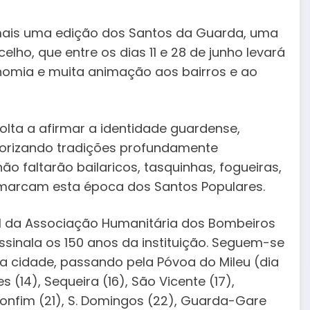
mais uma edição dos Santos da Guarda, uma
ho, que entre os dias 11 e 28 de junho levará
onomia e muita animação aos bairros e ao
 volta a afirmar a identidade guardense,
lorizando tradições profundamente
ão faltarão bailaricos, tasquinhas, fogueiras,
e marcam esta época dos Santos Populares.
tel da Associação Humanitária dos Bombeiros
inala os 150 anos da instituição. Seguem-se
da cidade, passando pela Póvoa do Mileu (dia
s (14), Sequeira (16), São Vicente (17),
, Bonfim (21), S. Domingos (22), Guarda-Gare