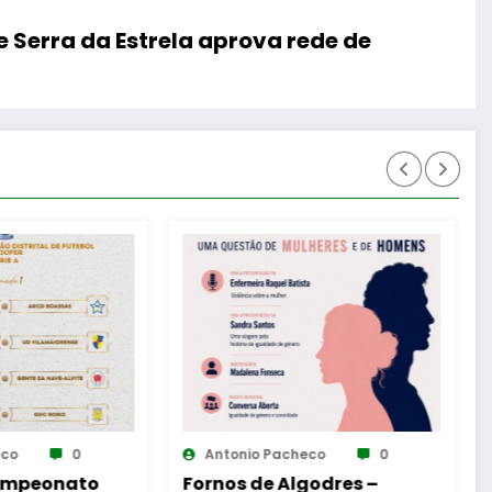
e Serra da Estrela aprova rede de
eco
0
Antonio Pacheco
0
godres –
Reinauguração da