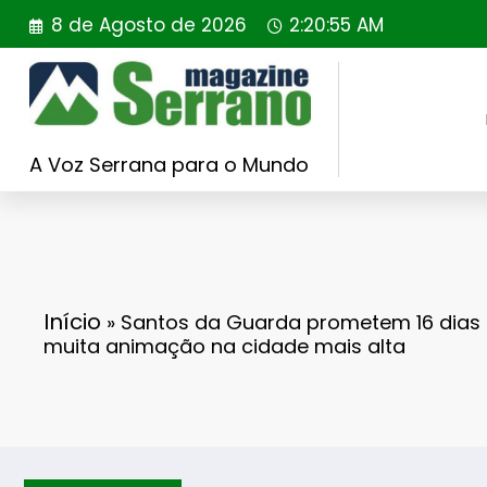
Saltar
8 de Agosto de 2026
2:20:57 AM
para
o
conteúdo
A Voz Serrana para o Mundo
Início
»
Santos da Guarda prometem 16 dias d
muita animação na cidade mais alta