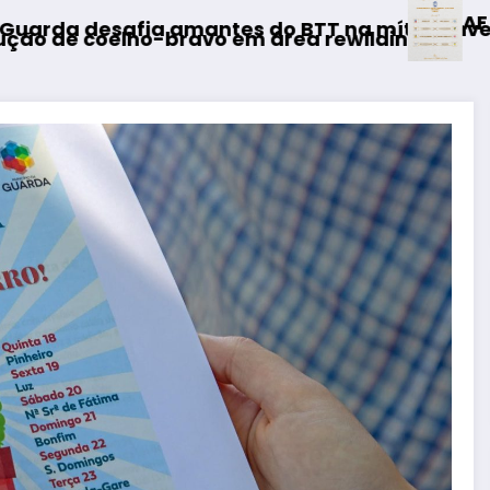
AF Viseu – Campeonato da 2.ª 
 BTT na mítica Invernal Cidade da Guarda
rea rewilding