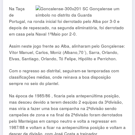
Na Taça
de
Portugal, na ronda inicial foi derrotado pelo Alba por 3-0 e
depois de repescado, na segunda eliminatória, foi derrotado
em casa pela Naval 1ºMaio por 2-0.
Assim neste jogo frente ao Alba, alinharam pelo Gonçalense:
Vítor Manuel, Carlos, Moniz (Albano,70´), Sarra, Orlando,
Elvas, Santiago, Orlando, Tó Felipe, Hipólito e Perrichon.
Com o regresso ao distrital, seguiram-se temporadas com
classificações médias, onde reinava a boa disposição
sempre no seio do plantel.
Na época de 1985/86 , ficaria pela antepenúltima posição,
mas desceu devido a terem descido 2 equipas da 3ªdivisão,
mas viria a fazer uma boa campanha na 2ªdivisão sendo
campeões de zona e na final da 2ªdivisão foram derrotados
pelo Manteigas em campo neutro e volta a regressar em
1987/88 e voltam a ficar na antepenúltima posição e voltam a
descer de divisão, com José Costa a treinador.