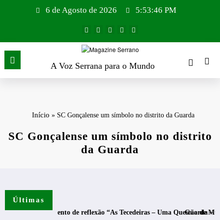
Saltar
6 de Agosto de 2026
5:53:47 PM
para
o
conteúdo
A Voz Serrana para o Mundo
Início
»
SC Gonçalense um símbolo no distrito da Guarda
SC Gonçalense um símbolo no distrito
da Guarda
Últimas
res – Momento de reflexão “As Tecedeiras – Uma Questão de Mulheres e 
Guarda – Assinatura 