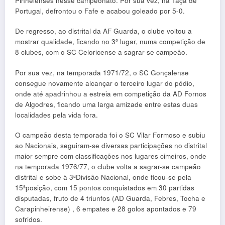
Pinhelenses nesse campeonato. Por sua vez, na Taça de
Portugal, defrontou o Fafe e acabou goleado por 5-0.
De regresso, ao distrital da AF Guarda, o clube voltou a
mostrar qualidade, ficando no 3º lugar, numa competição de
8 clubes, com o SC Celoricense a sagrar-se campeão.
Por sua vez, na temporada 1971/72, o SC Gonçalense
consegue novamente alcançar o terceiro lugar do pódio,
onde até apadrinhou a estreia em competição da AD Fornos
de Algodres, ficando uma larga amizade entre estas duas
localidades pela vida fora.
O campeão desta temporada foi o SC Vilar Formoso e subiu
ao Nacionais, seguiram-se diversas participações no distrital
maior sempre com classificações nos lugares cimeiros, onde
na temporada 1976/77, o clube volta a sagrar-se campeão
distrital e sobe à 3ªDivisão Nacional, onde ficou-se pela
15ªposição, com 15 pontos conquistados em 30 partidas
disputadas, fruto de 4 triunfos (AD Guarda, Febres, Tocha e
Carapinheirense) , 6 empates e 28 golos apontados e 79
sofridos.