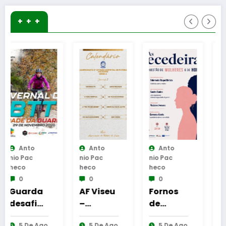
+ + +
Anto
Anto
Anto
Nio Pac
Nio Pac
Nio Pac
Heco
Heco
Heco
0
0
0
AF Viseu
Fornos
Reinaug
–
de
uração
Campeo
Algodres
da
o
5 De Ago
5 De Ago
6 De Ago