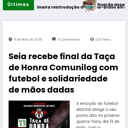
Últimas
Guarda desafia amantes d
 verão
aliza primeira reintrodução de coelho-bravo em área rewildi
11 De Maio De 2026
0 Comentários
220
Views
Seia recebe final da Taça
de Honra Comunilog com
futebol e solidariedade
de mãos dadas
A emoção do futebol
distrital atinge o seu
ponto alto na próxima
quarta-feira, dia 13 de
maio, com a