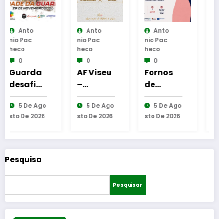
Anto
Anto
Anto
Nio Pac
Nio Pac
Nio Pac
Heco
Heco
Heco
0
0
0
AF Viseu
Fornos
Reinaug
–
de
uração
Campeo
Algodres
da
5 De Ago
5 De Ago
6 De Ago
nato da
–
Cabine
Sto De 2026
Sto De 2026
Sto De 2026
2.ª
Moment
de
Divisão
o de
Leitura
Distrital
reflexão
em
–
“As
Gouveia
Pesquisa
ISOJOFE
Tecedeir
R
as –
Pesquisar
sortead
Uma
o
Questão
de