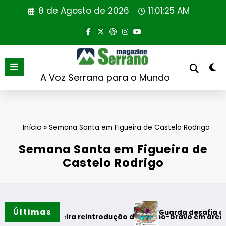
Saltar
8 de Agosto de 2026
11:01:25 AM
para
o
conteúdo
A Voz Serrana para o Mundo
Início
»
Semana Santa em Figueira de Castelo Rodrigo
Semana Santa em Figueira de
Castelo Rodrigo
Últimas
Guarda desafia amantes do BT
o
 primeira reintrodução de coelho-bravo em área rewilding