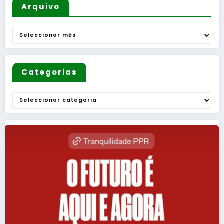
Mulheres
Arquivo
e de
Homens
Arquivo
”
Categorias
Categorias