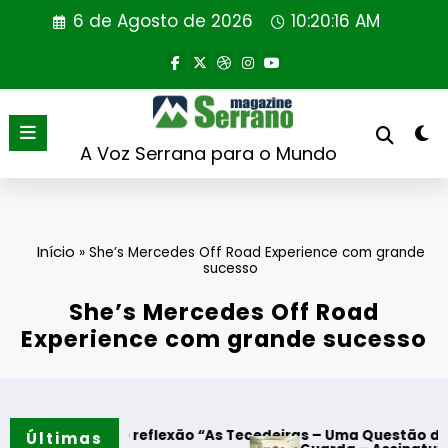
Saltar
6 de Agosto de 2026
10:20:16 AM
para
o
conteúdo
A Voz Serrana para o Mundo
Início
»
She’s Mercedes Off Road Experience com grande
sucesso
She’s Mercedes Off Road
Experience com grande sucesso
de reflexão “As Tecedeiras – Uma Questão de Mulheres e de
Últimas