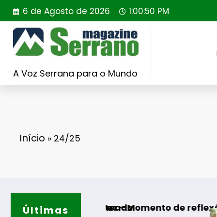
Saltar
6 de Agosto de 2026
1:00:51 PM
para
o
conteúdo
A Voz Serrana para o Mundo
Início
»
24/25
ER sorteado
lgodres – Momento de reflexão “As Tecedeira
Últimas
Guarda – Assi