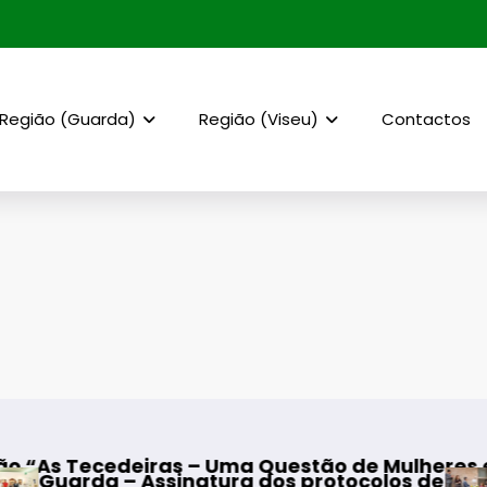
Região (Guarda)
Região (Viseu)
Contactos
s – Uma Questão de Mulheres e de Homens”
natura dos protocolos de cooperação entre Bom
Mangualde – Inau