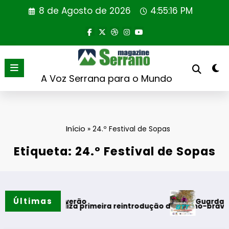
Saltar
8 de Agosto de 2026
4:55:17 PM
para
o
conteúdo
A Voz Serrana para o Mundo
Início
»
24.º Festival de Sopas
Etiqueta: 24.º Festival de Sopas
Últimas
Guarda desafia a
entos do verão
tugal realiza primeira reintrodução de coelho-bravo em área