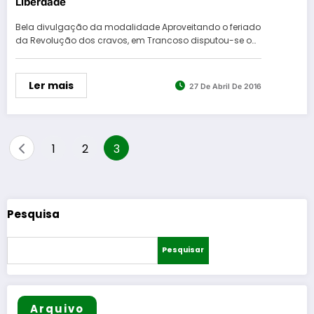
Liberdade
Bela divulgação da modalidade Aproveitando o feriado
da Revolução dos cravos, em Trancoso disputou-se o…
Ler mais
27 De Abril De 2016
Paginação
1
2
3
dos
conteúdos
Pesquisa
Pesquisar
Arquivo