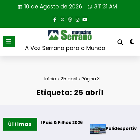
Saltar
10 de Agosto de 2026
3:11:31 AM
para
o
conteúdo
A Voz Serrana para o Mundo
Início
25 abril
»
»
Página 3
Etiqueta: 25 abril
adições”
çou DCI Pais & Filhos 2026
Últimas
Polidesportivo e Parque