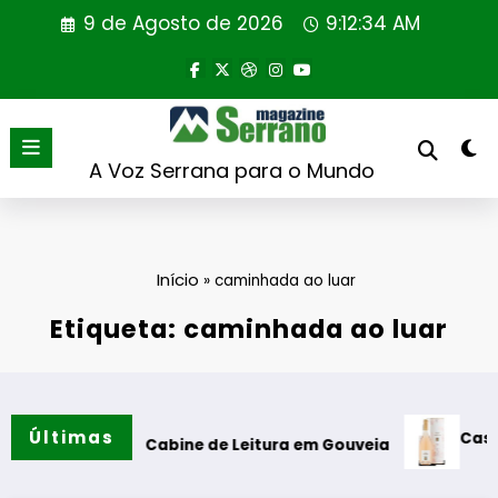
Saltar
9 de Agosto de 2026
9:12:35 AM
para
o
conteúdo
A Voz Serrana para o Mundo
Início
»
caminhada ao luar
Etiqueta: caminhada ao luar
Últimas
Casa de Santa
ção da Cabine de Leitura em Gouveia